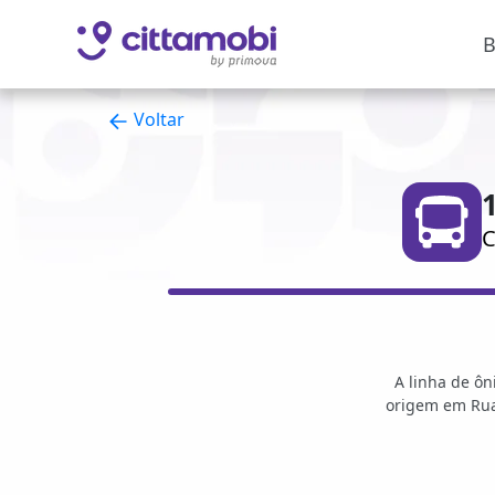
B
Voltar
C
A linha de ôn
origem em Rua 