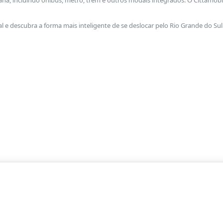
a, incluindo ônibus, metrô, trem e outros modais integrados. O Cittamobi 
 e descubra a forma mais inteligente de se deslocar pelo Rio Grande do Sul
Traçar Rotas
Buscar Linhas