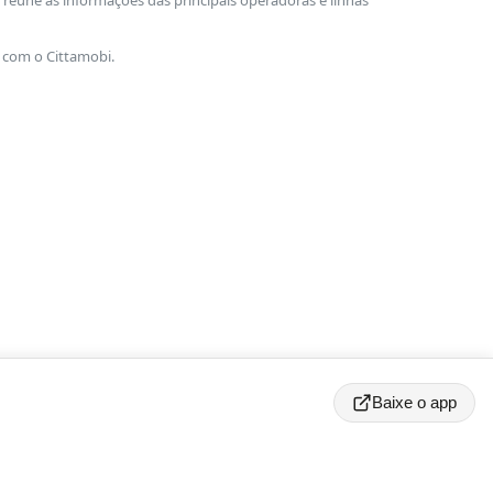
reúne as informações das principais operadoras e linhas
 com o Cittamobi.
Baixe o app