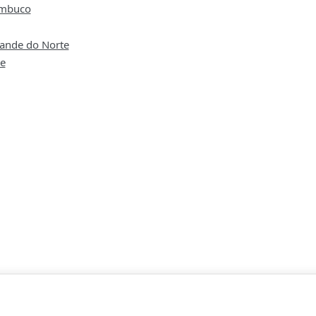
mbuco
rande do Norte
pe