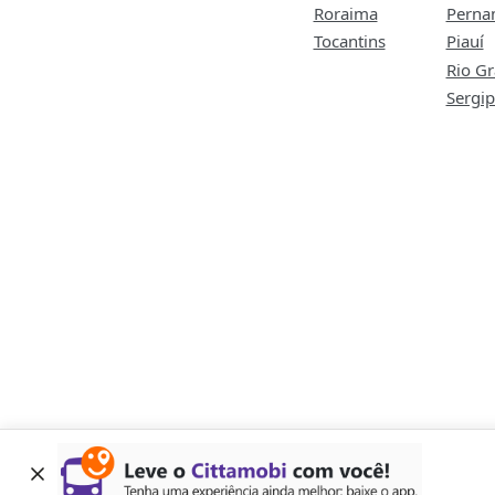
Roraima
Perna
Tocantins
Piauí
Rio G
Sergi