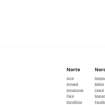
Norte
Nor
Acre
Alago
Amapá
Bahia
Amazonas
Ceará
Pará
Maran
Rondônia
Paraí