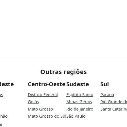
Outras regiões
deste
Centro-Oeste
Sudeste
Sul
as
Distrito Federal
Espírito Santo
Paraná
Goiás
Minas Gerais
Rio Grande d
Mato Grosso
Rio de Janeiro
Santa Catarin
hão
Mato Grosso do Sul
São Paulo
ba